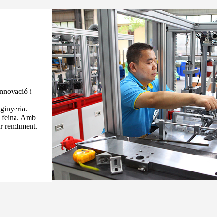
innovació i
nginyeria.
a feina. Amb
or rendiment.