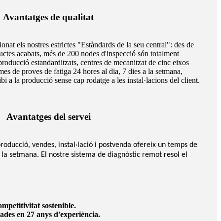
Avantatges de qualitat
onat els nostres estrictes "Estàndards de la seu central": des de
ductes acabats, més de 200 nodes d'inspecció són totalment
e producció estandarditzats, centres de mecanitzat de cinc eixos
es de proves de fatiga 24 hores al dia, 7 dies a la setmana,
i a la producció sense cap rodatge a les instal·lacions del client.
Avantatges del servei
producció, vendes, instal·lació i postvenda ofereix un temps de
a la setmana. El nostre sistema de diagnòstic remot resol el
etitivitat sostenible.
basades en 27 anys d'experiència.