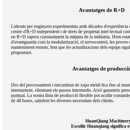
Avantatges de R+D
Liderats per enginyers experimentats amb dècades d'experiència e
centre d'R+D independent i de drets de propietat intel·lectual com
en R+D supera constantment la mitjana de la indústria. Hem estat
d'avantguarda com la modularització, el servocontrol, les proves e
manteniment remots, fent que les actualitzacions dels equips siguin
programari.
Avantatges de producci
Des del processament i mecanitzat de xapa metàl·lica fins al mun
internament, eliminant els passos intermedis. Això garanteix preus
puntual. La nostra línia de producció flexible pot acollir comand
de 48 hores, satisfent les diverses necessitats dels clients.
HuanQiang Machinery n
Escollir Huanqiang significa esc