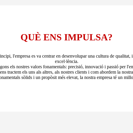
QUÈ ENS IMPULSA?
incipi, l'empresa es va centrar en desenvolupar una cultura de qualitat, 
excel·lència.
ons els nostres valors fonamentals: precisió, innovació i passió per l'e
ns tractem els uns als altres, als nostres clients i com abordem la nostr
onamentals sòlids i un propòsit més elevat, la nostra empresa té un mill