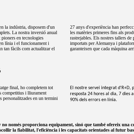
n la indústria, disposem d'un
27 anys d'experiència han perfecci
plets. La nostra inversió anual
les matèries primeres fins als pro
 pioners en tecnologies
rastrejables. Els nostres tallers d
n línia i el funcionament i
importats per Alemanya i plataform
 tan fàcils com actualitzar el
garanteixen que cada màquina arrib
ó
tatge final, ho completem tot
El nostre servei integrat d'R+D, 
 competitius i lliurament
resposta 24 hores al dia, 7 dies 
es personalitzades en un termini
90% dels errors en línia.
o només proporciona equipament, sinó que també ofereix una comp
ollir la fiabilitat, l'eficiència i les capacitats orientades al futur 