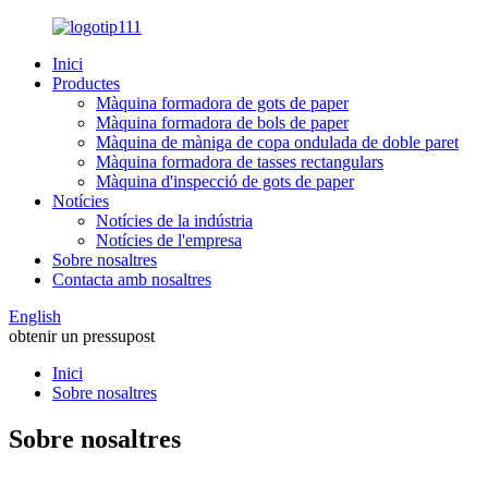
Inici
Productes
Màquina formadora de gots de paper
Màquina formadora de bols de paper
Màquina de màniga de copa ondulada de doble paret
Màquina formadora de tasses rectangulars
Màquina d'inspecció de gots de paper
Notícies
Notícies de la indústria
Notícies de l'empresa
Sobre nosaltres
Contacta amb nosaltres
English
obtenir un pressupost
Inici
Sobre nosaltres
Sobre nosaltres