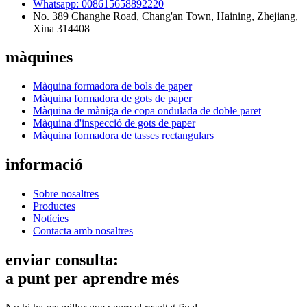
Whatsapp: 008615658892220
No. 389 Changhe Road, Chang'an Town, Haining, Zhejiang,
Xina 314408
màquines
Màquina formadora de bols de paper
Màquina formadora de gots de paper
Màquina de màniga de copa ondulada de doble paret
Màquina d'inspecció de gots de paper
Màquina formadora de tasses rectangulars
informació
Sobre nosaltres
Productes
Notícies
Contacta amb nosaltres
enviar consulta:
a punt per aprendre més