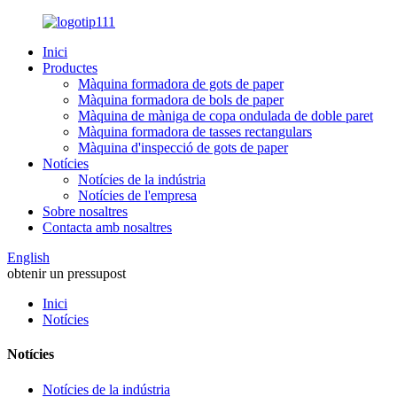
Inici
Productes
Màquina formadora de gots de paper
Màquina formadora de bols de paper
Màquina de màniga de copa ondulada de doble paret
Màquina formadora de tasses rectangulars
Màquina d'inspecció de gots de paper
Notícies
Notícies de la indústria
Notícies de l'empresa
Sobre nosaltres
Contacta amb nosaltres
English
obtenir un pressupost
Inici
Notícies
Notícies
Notícies de la indústria