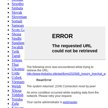
Sesotho
Sinhala
Slovak
Slovenian
Somali
Samoan
Scots Gaelic
Shona
Sindhi
Sundanese
Swahili
Tajik
Tamil
Telugu
Thai
Ukrainian
Urdu
Uzbek
Vietnamese
Welsh
Xhosa
Yiddish
Yoruba
Zulu
Kinyarwanda