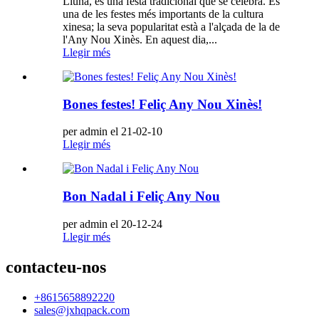
Lluna, és una festa tradicional que se celebra. És
una de les festes més importants de la cultura
xinesa; la seva popularitat està a l'alçada de la de
l'Any Nou Xinès. En aquest dia,...
Llegir més
Bones festes! Feliç Any Nou Xinès!
per admin el 21-02-10
Llegir més
Bon Nadal i Feliç Any Nou
per admin el 20-12-24
Llegir més
contacteu-nos
+8615658892220
sales@jxhqpack.com