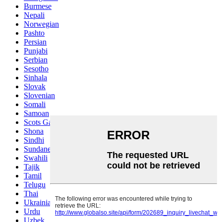
Burmese
Nepali
Norwegian
Pashto
Persian
Punjabi
Serbian
Sesotho
Sinhala
Slovak
Slovenian
Somali
Samoan
Scots Gaelic
Shona
Sindhi
Sundanese
Swahili
Tajik
Tamil
Telugu
Thai
Ukrainian
Urdu
Uzbek