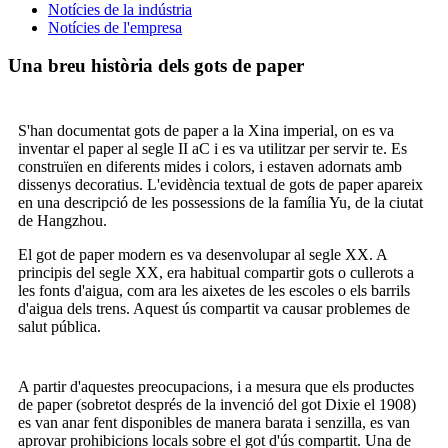
Notícies de la indústria
Notícies de l'empresa
Una breu història dels gots de paper
S'han documentat gots de paper a la Xina imperial, on es va
inventar el paper al segle II aC i es va utilitzar per servir te. Es
construïen en diferents mides i colors, i estaven adornats amb
dissenys decoratius. L'evidència textual de gots de paper apareix
en una descripció de les possessions de la família Yu, de la ciutat
de Hangzhou.
El got de paper modern es va desenvolupar al segle XX. A
principis del segle XX, era habitual compartir gots o cullerots a
les fonts d'aigua, com ara les aixetes de les escoles o els barrils
d'aigua dels trens. Aquest ús compartit va causar problemes de
salut pública.
A partir d'aquestes preocupacions, i a mesura que els productes
de paper (sobretot després de la invenció del got Dixie el 1908)
es van anar fent disponibles de manera barata i senzilla, es van
aprovar prohibicions locals sobre el got d'ús compartit. Una de