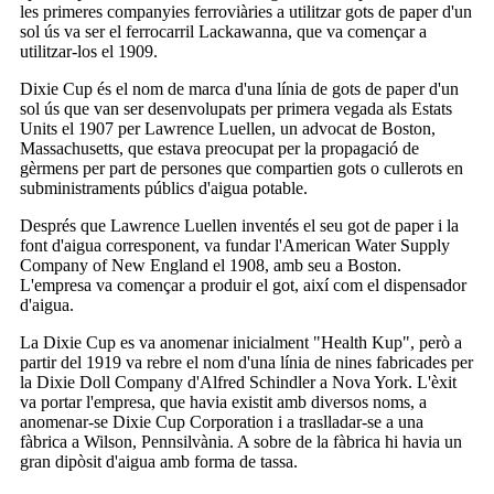
les primeres companyies ferroviàries a utilitzar gots de paper d'un
sol ús va ser el ferrocarril Lackawanna, que va començar a
utilitzar-los el 1909.
Dixie Cup és el nom de marca d'una línia de gots de paper d'un
sol ús que van ser desenvolupats per primera vegada als Estats
Units el 1907 per Lawrence Luellen, un advocat de Boston,
Massachusetts, que estava preocupat per la propagació de
gèrmens per part de persones que compartien gots o cullerots en
subministraments públics d'aigua potable.
Després que Lawrence Luellen inventés el seu got de paper i la
font d'aigua corresponent, va fundar l'American Water Supply
Company of New England el 1908, amb seu a Boston.
L'empresa va començar a produir el got, així com el dispensador
d'aigua.
La Dixie Cup es va anomenar inicialment "Health Kup", però a
partir del 1919 va rebre el nom d'una línia de nines fabricades per
la Dixie Doll Company d'Alfred Schindler a Nova York. L'èxit
va portar l'empresa, que havia existit amb diversos noms, a
anomenar-se Dixie Cup Corporation i a traslladar-se a una
fàbrica a Wilson, Pennsilvània. A sobre de la fàbrica hi havia un
gran dipòsit d'aigua amb forma de tassa.