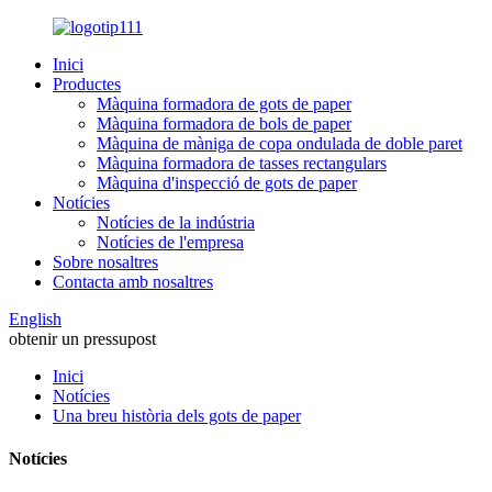
Inici
Productes
Màquina formadora de gots de paper
Màquina formadora de bols de paper
Màquina de màniga de copa ondulada de doble paret
Màquina formadora de tasses rectangulars
Màquina d'inspecció de gots de paper
Notícies
Notícies de la indústria
Notícies de l'empresa
Sobre nosaltres
Contacta amb nosaltres
English
obtenir un pressupost
Inici
Notícies
Una breu història dels gots de paper
Notícies