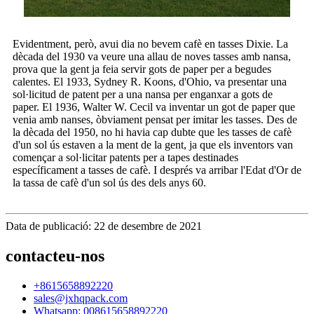
Evidentment, però, avui dia no bevem cafè en tasses Dixie. La
dècada del 1930 va veure una allau de noves tasses amb nansa,
prova que la gent ja feia servir gots de paper per a begudes
calentes. El 1933, Sydney R. Koons, d'Ohio, va presentar una
sol·licitud de patent per a una nansa per enganxar a gots de
paper. El 1936, Walter W. Cecil va inventar un got de paper que
venia amb nanses, òbviament pensat per imitar les tasses. Des de
la dècada del 1950, no hi havia cap dubte que les tasses de cafè
d'un sol ús estaven a la ment de la gent, ja que els inventors van
començar a sol·licitar patents per a tapes destinades
específicament a tasses de cafè. I després va arribar l'Edat d'Or de
la tassa de cafè d'un sol ús des dels anys 60.
Data de publicació: 22 de desembre de 2021
contacteu-nos
+8615658892220
sales@jxhqpack.com
Whatsapp: 008615658892220