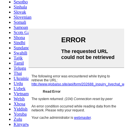
Sesotho
Sinhala
Slovak
Slovenian
Somali
Samoan
Scots Gaelic
Shona
Sindhi
Sundanese
Swahili
Tajik
Tamil
Telugu
Thai
Ukrainian
Urdu
Uzbek
Vietnamese
Welsh
Xhosa
Yiddish
Yoruba
Zulu
Kinyarwanda