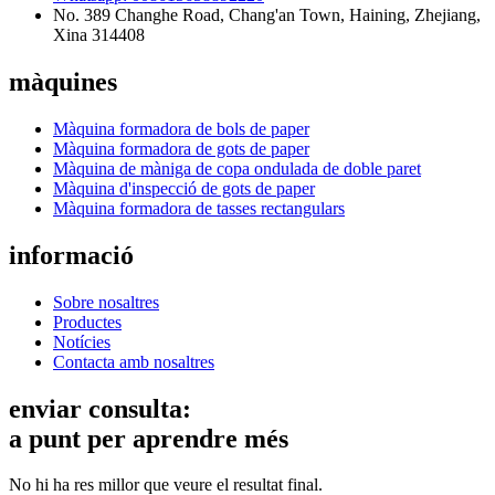
No. 389 Changhe Road, Chang'an Town, Haining, Zhejiang,
Xina 314408
màquines
Màquina formadora de bols de paper
Màquina formadora de gots de paper
Màquina de màniga de copa ondulada de doble paret
Màquina d'inspecció de gots de paper
Màquina formadora de tasses rectangulars
informació
Sobre nosaltres
Productes
Notícies
Contacta amb nosaltres
enviar consulta:
a punt per aprendre més
No hi ha res millor que veure el resultat final.