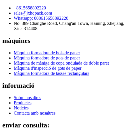
+8615658892220
sales@jxhqpack.com
Whatsapp: 008615658892220
No. 389 Changhe Road, Chang'an Town, Haining, Zhejiang,
Xina 314408
màquines
Màquina formadora de bols de paper
Màquina formadora de gots de paper
Màquina de màniga de copa ondulada de doble paret
Màquina d'inspecció de gots de paper
Màquina formadora de tasses rectangulars
informació
Sobre nosaltres
Productes
Notícies
Contacta amb nosaltres
enviar consulta: