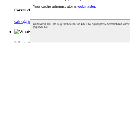
Correu electrònic
sales@jxhqpack.com
WhatsApp
WhatsApp
008615658892220
Superior