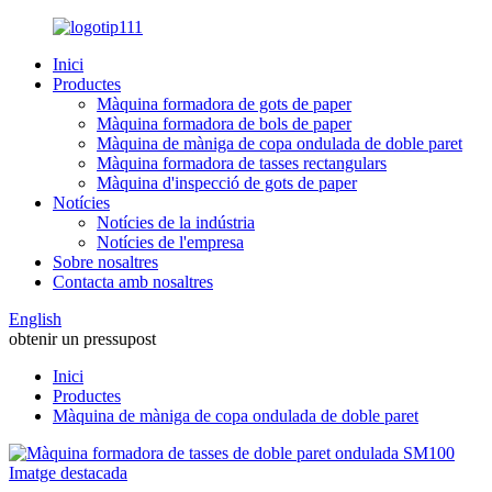
Inici
Productes
Màquina formadora de gots de paper
Màquina formadora de bols de paper
Màquina de màniga de copa ondulada de doble paret
Màquina formadora de tasses rectangulars
Màquina d'inspecció de gots de paper
Notícies
Notícies de la indústria
Notícies de l'empresa
Sobre nosaltres
Contacta amb nosaltres
English
obtenir un pressupost
Inici
Productes
Màquina de màniga de copa ondulada de doble paret