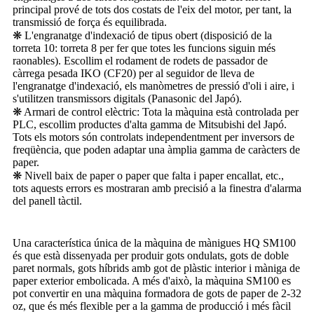
principal prové de tots dos costats de l'eix del motor, per tant, la
transmissió de força és equilibrada.
❋ L'engranatge d'indexació de tipus obert (disposició de la
torreta 10: torreta 8 per fer que totes les funcions siguin més
raonables). Escollim el rodament de rodets de passador de
càrrega pesada IKO (CF20) per al seguidor de lleva de
l'engranatge d'indexació, els manòmetres de pressió d'oli i aire, i
s'utilitzen transmissors digitals (Panasonic del Japó).
❋ Armari de control elèctric: Tota la màquina està controlada per
PLC, escollim productes d'alta gamma de Mitsubishi del Japó.
Tots els motors són controlats independentment per inversors de
freqüència, que poden adaptar una àmplia gamma de caràcters de
paper.
❋ Nivell baix de paper o paper que falta i paper encallat, etc.,
tots aquests errors es mostraran amb precisió a la finestra d'alarma
del panell tàctil.
Una característica única de la màquina de mànigues HQ SM100
és que està dissenyada per produir gots ondulats, gots de doble
paret normals, gots híbrids amb got de plàstic interior i màniga de
paper exterior embolicada. A més d'això, la màquina SM100 es
pot convertir en una màquina formadora de gots de paper de 2-32
oz, que és més flexible per a la gamma de producció i més fàcil