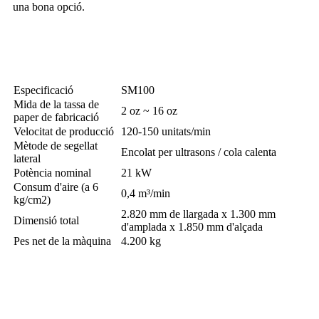
una bona opció.
Especificació de la màquina
Especificació
SM100
Mida de la tassa de
2 oz ~ 16 oz
paper de fabricació
Velocitat de producció
120-150 unitats/min
Mètode de segellat
Encolat per ultrasons / cola calenta
lateral
Potència nominal
21 kW
Consum d'aire (a 6
0,4 m³/min
kg/cm2)
2.820 mm de llargada x 1.300 mm
Dimensió total
d'amplada x 1.850 mm d'alçada
Pes net de la màquina
4.200 kg
Gamma de productes acabats